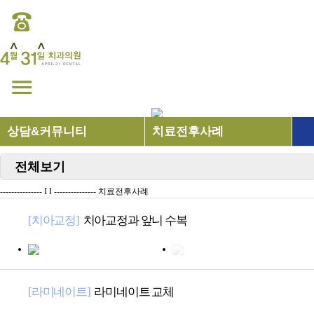
상담&커뮤니티
치료전후사례
4월31일치과
온라인상담
전체보기
임플란트
치료전후사례
라미네이트
--------------- I I ---------------
치료전후사례
치아교정
공지사항
앞니재보철
[치아교정]
치아교정과 앞니 수복
자연치보존술
심미치료
이달의 진료일정
올세라믹
일반진료
잇몸성형
[라미네이트]
라미네이트 교체
상담&커뮤니티